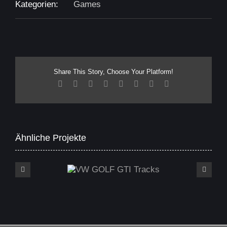
Kategorien:
Games
Share This Story, Choose Your Platform!
Facebook
X
Reddit
LinkedIn
Tumblr
Pinterest
Vk
E-
Mail
Ähnliche Projekte
VW GOLF GTI Tracks