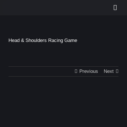
Skip
Togg
to
content
Navi
Start
Leistungen
Head & Shoulders Racing Game
Portfolio
Kontakt
Previous
Next
Suche
nach: