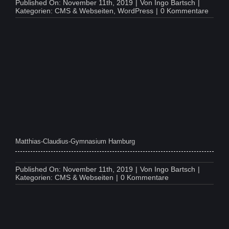
Published On: November 11th, 2019
|
Von
Ingo Bartsch
|
on
Kategorien:
CMS & Webseiten
,
WordPress
|
0 Kommentare
Busin
Coach
Akade
Matthias-Claudius-Gymnasium Hamburg
Published On: November 11th, 2019
|
Von
Ingo Bartsch
|
on
Kategorien:
CMS & Webseiten
|
0 Kommentare
Matthias-
Claudius-
Gymnasium
Hamburg