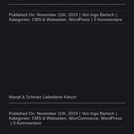
Published On: November 11th, 2019
|
Von
Ingo Bartsch
|
on
Kategorien:
CMS & Webseiten
,
WordPress
|
0 Kommentare
Mamp
&
Schma
Secke
Mampf & Schmatz Lieferdienst Ketsch
Published On: November 11th, 2019
|
Von
Ingo Bartsch
|
Kategorien:
CMS & Webseiten
,
WooCommerce
,
WordPress
on
|
0 Kommentare
Mampf
&