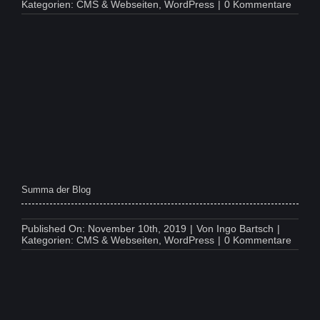
on
Kategorien:
CMS & Webseiten
,
WordPress
|
0 Kommentare
IT-
Bee
Summa der Blog
Published On: November 10th, 2019
|
Von
Ingo Bartsch
|
on
Kategorien:
CMS & Webseiten
,
WordPress
|
0 Kommentare
Summ
der
Blog