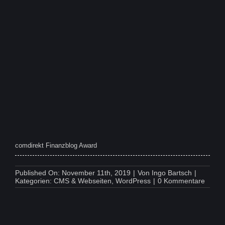
comdirekt Finanzblog Award
Published On: November 11th, 2019
|
Von
Ingo Bartsch
|
on
Kategorien:
CMS & Webseiten
,
WordPress
|
0 Kommentare
comdi
Finan
Award