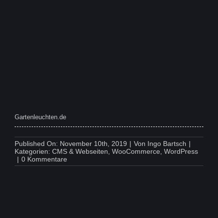
–
Buch
-
Büro
Papier
Gartenleuchten.de
Published On: November 10th, 2019
|
Von
Ingo Bartsch
|
Kategorien:
CMS & Webseiten
,
WooCommerce
,
WordPress
on
|
0 Kommentare
Gartenleuchten.de