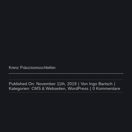
&
Rexin
GmbH
Krenz Präszisionsschleifen
Published On: November 11th, 2019
|
Von
Ingo Bartsch
|
on
Kategorien:
CMS & Webseiten
,
WordPress
|
0 Kommentare
Krenz
Präszi