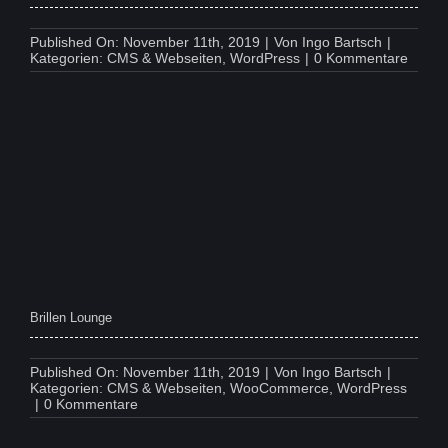
Published On: November 11th, 2019
|
Von
Ingo Bartsch
|
on
Kategorien:
CMS & Webseiten
,
WordPress
|
0 Kommentare
Pro
Indiv
Brillen Lounge
Published On: November 11th, 2019
|
Von
Ingo Bartsch
|
Kategorien:
CMS & Webseiten
,
WooCommerce
,
WordPress
on
|
0 Kommentare
Brillen
Lounge