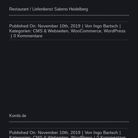
Restaurant / Lieferdienst Salerno Heidelberg
Published On: November 10th, 2019
|
Von
Ingo Bartsch
|
Kategorien:
CMS & Webseiten
,
WooCommerce
,
WordPress
on
|
0 Kommentare
Restaurant
/
Lieferdienst
Salerno
Heidelberg
Kombi.de
Published On: November 10th, 2019
|
Von
Ingo Bartsch
|
on
Kategorien:
CMS & Webseiten
,
WordPress
|
0 Kommentare