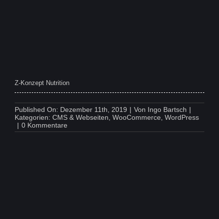
Z-Konzept Nutrition
Published On: Dezember 11th, 2019
|
Von
Ingo Bartsch
|
Kategorien:
CMS & Webseiten
,
WooCommerce
,
WordPress
on
|
0 Kommentare
Z-
Konzept
Nutrition