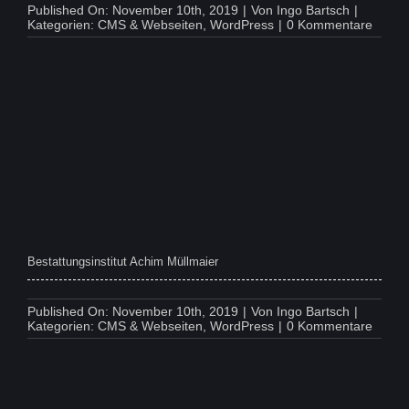
Published On: November 10th, 2019
|
Von
Ingo Bartsch
|
on
Kategorien:
CMS & Webseiten
,
WordPress
|
0 Kommentare
Wince
Hotel
Bestattungsinstitut Achim Müllmaier
Published On: November 10th, 2019
|
Von
Ingo Bartsch
|
on
Kategorien:
CMS & Webseiten
,
WordPress
|
0 Kommentare
Bestat
Achim
Müllm