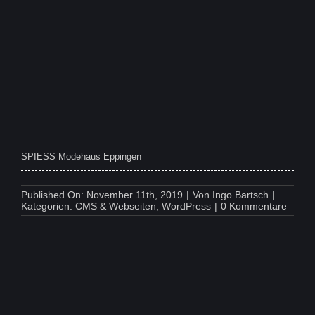
Schmatz
Lieferdienst
Ketsch
SPIESS Modehaus Eppingen
Published On: November 11th, 2019
|
Von
Ingo Bartsch
|
on
Kategorien:
CMS & Webseiten
,
WordPress
|
0 Kommentare
SPIES
Mode
Eppin