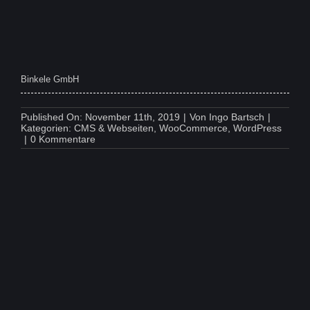
Binkele GmbH
Published On: November 11th, 2019
|
Von
Ingo Bartsch
|
Kategorien:
CMS & Webseiten
,
WooCommerce
,
WordPress
on
|
0 Kommentare
Binkele
GmbH