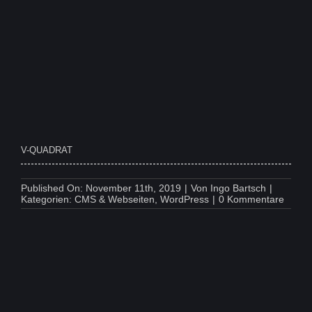
V-QUADRAT
Published On: November 11th, 2019
|
Von
Ingo Bartsch
|
on
Kategorien:
CMS & Webseiten
,
WordPress
|
0 Kommentare
V-
QUAD