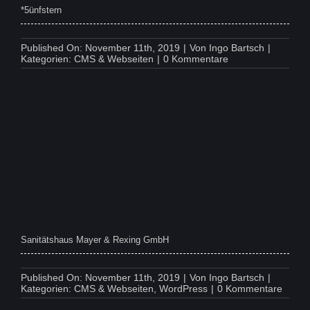
*5ünfstern
Published On: November 11th, 2019
|
Von
Ingo Bartsch
|
on
Kategorien:
CMS & Webseiten
|
0 Kommentare
*5ünfstern
Sanitätshaus Mayer & Rexing GmbH
Published On: November 11th, 2019
|
Von
Ingo Bartsch
|
on
Kategorien:
CMS & Webseiten
,
WordPress
|
0 Kommentare
Sanitä
Mayer