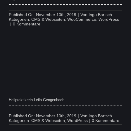
Published On: November 10th, 2019
|
Von
Ingo Bartsch
|
Kategorien:
CMS & Webseiten
,
WooCommerce
,
WordPress
on
|
0 Kommentare
Ray
K.
Heilpraktikerin Leila Gengenbach
Published On: November 10th, 2019
|
Von
Ingo Bartsch
|
on
Kategorien:
CMS & Webseiten
,
WordPress
|
0 Kommentare
Heilpr
Leila