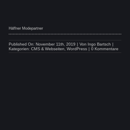
Häffner Modepartner
Published On: November 11th, 2019
|
Von
Ingo Bartsch
|
on
Kategorien:
CMS & Webseiten
,
WordPress
|
0 Kommentare
Häffne
Modep