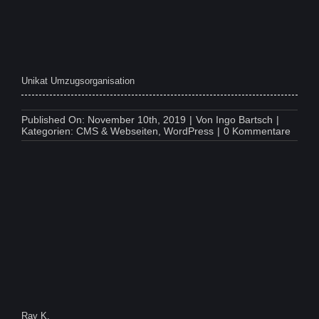
Unikat Umzugsorganisation
Published On: November 10th, 2019
|
Von
Ingo Bartsch
|
on
Kategorien:
CMS & Webseiten
,
WordPress
|
0 Kommentare
Unikat
Umzug
Ray K.