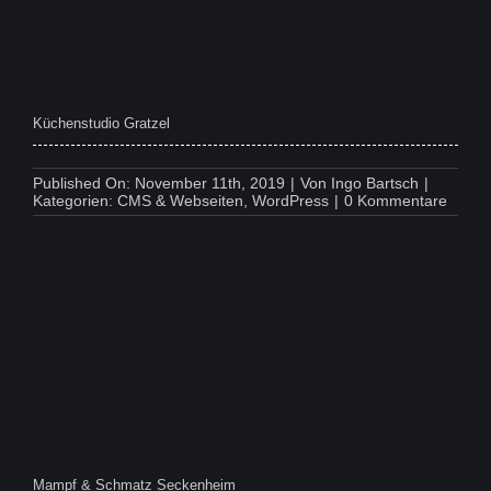
Küchenstudio Gratzel
Published On: November 11th, 2019
|
Von
Ingo Bartsch
|
on
Kategorien:
CMS & Webseiten
,
WordPress
|
0 Kommentare
Küche
Gratze
Mampf & Schmatz Seckenheim