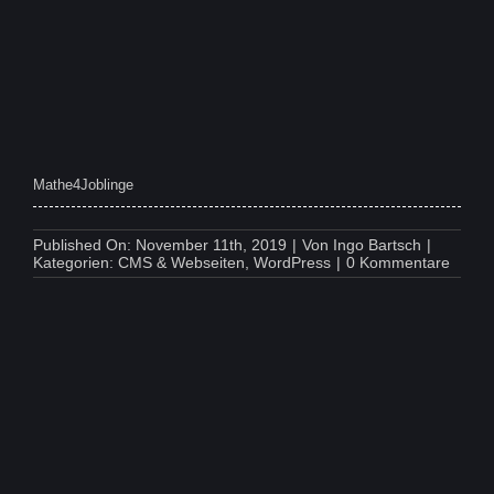
Mathe4Joblinge
Published On: November 11th, 2019
|
Von
Ingo Bartsch
|
on
Kategorien:
CMS & Webseiten
,
WordPress
|
0 Kommentare
Mathe