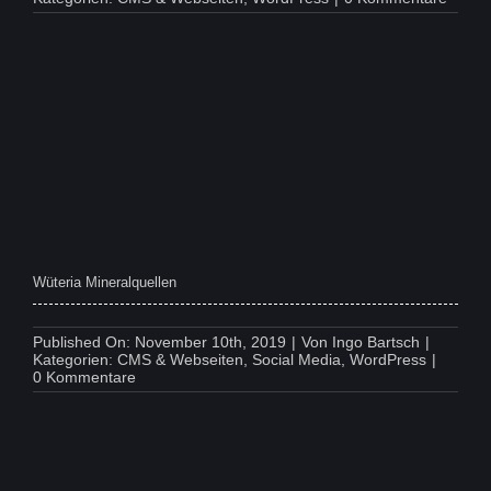
Kombi
Wüteria Mineralquellen
Published On: November 10th, 2019
|
Von
Ingo Bartsch
|
Kategorien:
CMS & Webseiten
,
Social Media
,
WordPress
|
on
0 Kommentare
Wüteria
Mineralquellen