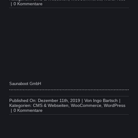
on
|
0 Kommentare
Brillenmann
Saunaboot GmbH
Published On: Dezember 11th, 2019
|
Von
Ingo Bartsch
|
Kategorien:
CMS & Webseiten
,
WooCommerce
,
WordPress
on
|
0 Kommentare
Saunaboot
GmbH