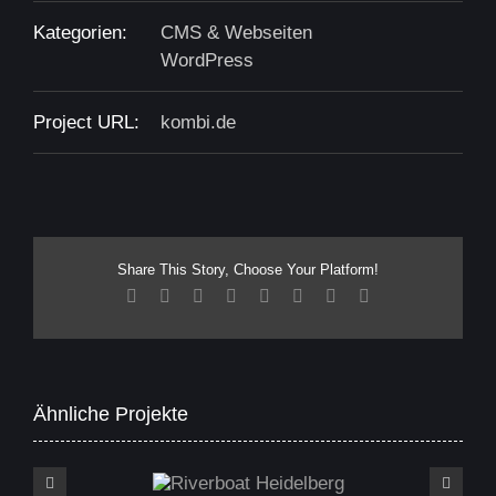
Kategorien:
CMS & Webseiten
WordPress
Project URL:
kombi.de
Share This Story, Choose Your Platform!
Facebook
X
Reddit
LinkedIn
Tumblr
Pinterest
Vk
E-
Mail
Ähnliche Projekte
Riverboat Heidelberg