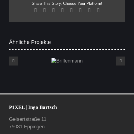
Share This Story, Choose Your Platform!
Facebook
X
Reddit
LinkedIn
Tumblr
Pinterest
Vk
E-
Mail
Ähnliche Projekte
Brillenmann
P1XEL | Ingo Bartsch
Geisertstraße 11
75031 Eppingen