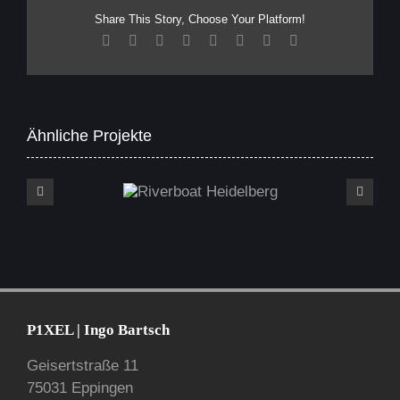
Share This Story, Choose Your Platform!
Facebook
X
Reddit
LinkedIn
Tumblr
Pinterest
Vk
E-
Mail
Ähnliche Projekte
Riverboat Heidelberg
P1XEL | Ingo Bartsch
Geisertstraße 11
75031 Eppingen