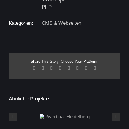
PHP
Kategorien:
CMS & Webseiten
Share This Story, Choose Your Platform!
Facebook
X
Reddit
LinkedIn
Tumblr
Pinterest
Vk
E-
Mail
Ähnliche Projekte
Riverboat Heidelberg