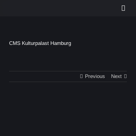
Skip
Togg
to
content
Navi
Start
Leistungen
CMS Kulturpalast Hamburg
Portfolio
Kontakt
Previous
Next
Suche
nach: