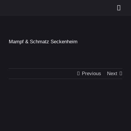
Skip
Togg
to
content
Navi
Start
Leistungen
Mampf & Schmatz Seckenheim
Portfolio
Kontakt
Previous
Next
Suche
nach: