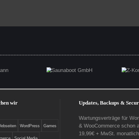
nn
Saunaboot GmbH
Z-Kon
hen wir
Updates, Backups & Secur
Wartungsverträge für Wo
& WooCommerce schon 
ebseiten
WordPress
Games
19,99€ + MwSt. monatlich
merce
Social Media