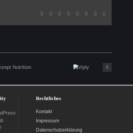
Facebook
X
Reddit
LinkedIn
Tumblr
Pinterest
Vk
E-
Mail
zept Nutrition
Viply
ity
Rechtliches
Kontakt
rdPress
ab
Impressum
!
Datenschutzerklärung