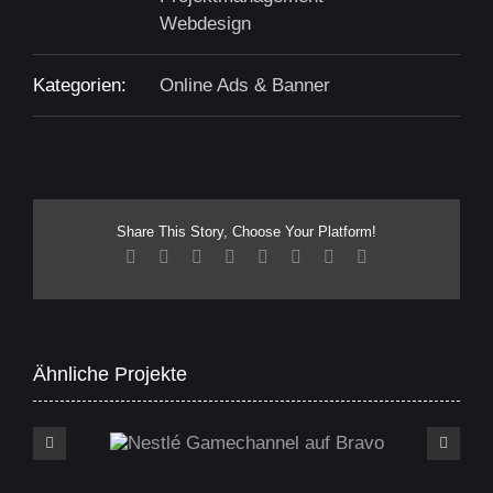
Webdesign
Kategorien:
Online Ads & Banner
Share This Story, Choose Your Platform!
Facebook
X
Reddit
LinkedIn
Tumblr
Pinterest
Vk
E-
Mail
Ähnliche Projekte
Nestlé Gamechannel auf Bravo