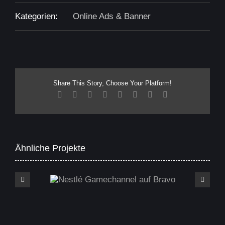
Kategorien:
Online Ads & Banner
Share This Story, Choose Your Platform!
Facebook
X
Reddit
LinkedIn
Tumblr
Pinterest
Vk
E-
Mail
Ähnliche Projekte
Nestlé Gamechannel auf Bravo