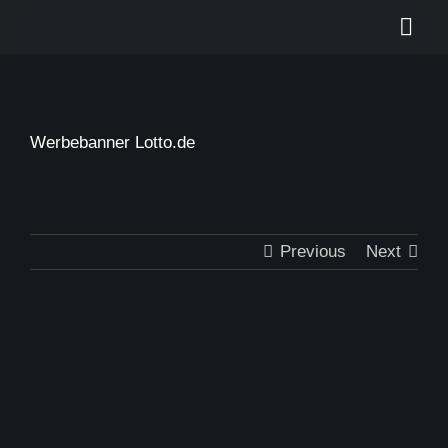
Skip
Togg
to
content
Navi
Start
Leistungen
Werbebanner Lotto.de
Portfolio
Kontakt
Previous
Next
Suche
nach: