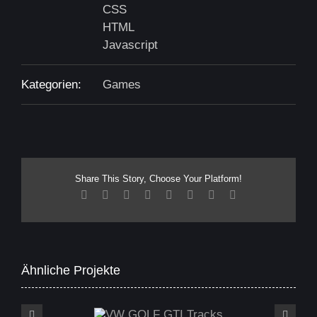
CSS
HTML
Javascript
Kategorien:
Games
Share This Story, Choose Your Platform!
Facebook
X
Reddit
LinkedIn
Tumblr
Pinterest
Vk
E-
Mail
Ähnliche Projekte